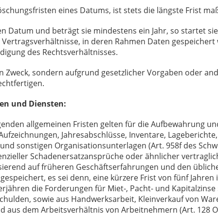
ungsfristen eines Datums, ist stets die längste Frist maß
en Datum und beträgt sie mindestens ein Jahr, so startet s
der Vertragsverhältnisse, in deren Rahmen Daten gespeichert 
igung des Rechtsverhältnisses.
en Zweck, sondern aufgrund gesetzlicher Vorgaben oder an
chtfertigen.
ren und Diensten:
lgenden allgemeinen Fristen gelten für die Aufbewahrung u
d Aufzeichnungen, Jahresabschlüsse, Inventare, Lageberich
und sonstigen Organisationsunterlagen (Art. 958f des Schwe
tenzieller Schadenersatzansprüche oder ähnlicher vertragli
ierend auf früheren Geschäftserfahrungen und den üblich
espeichert, es sei denn, eine kürzere Frist von fünf Jahren 
 verjähren die Forderungen für Miet-, Pacht- und Kapitalzin
schulden, sowie aus Handwerksarbeit, Kleinverkauf von Ware
 aus dem Arbeitsverhältnis von Arbeitnehmern (Art. 128 O